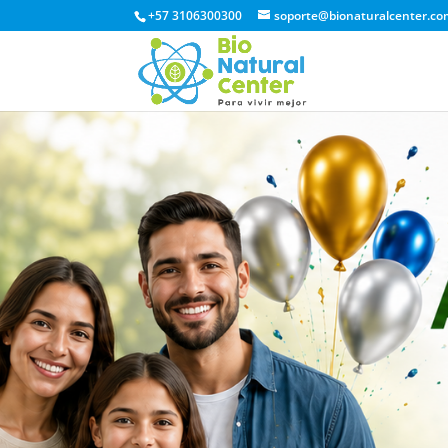
+57 3106300300
soporte@bionaturalcenter.co