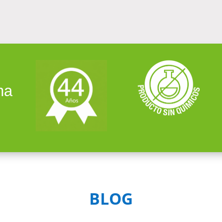
na
BLOG