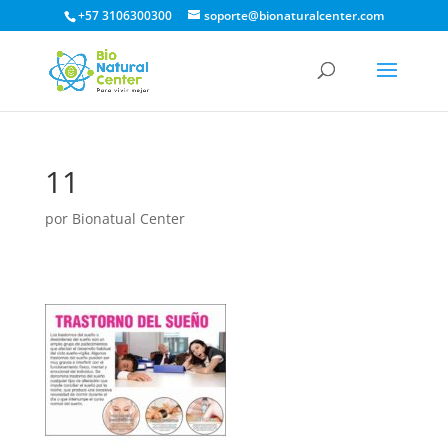
+57 3106300300
soporte@bionaturalcenter.com
11
por
Bionatual Center