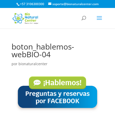
+57 3106300300
soporte@bionaturalcenter.com
boton_hablemos-
webBIO-04
por
bionaturalcenter