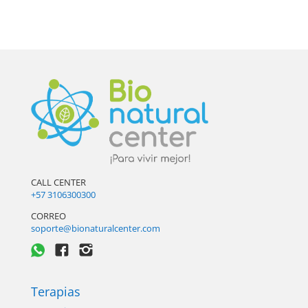
CALL CENTER
+57 3106300300
CORREO
soporte@bionaturalcenter.com
Terapias