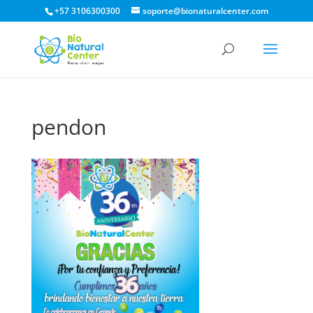
+57 3106300300
soporte@bionaturalcenter.com
pendon