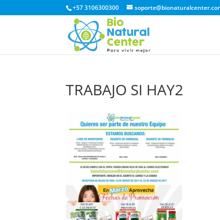
+57 3106300300
soporte@bionaturalcenter.co
TRABAJO SI HAY2