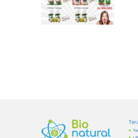
Ter
Te
Lif