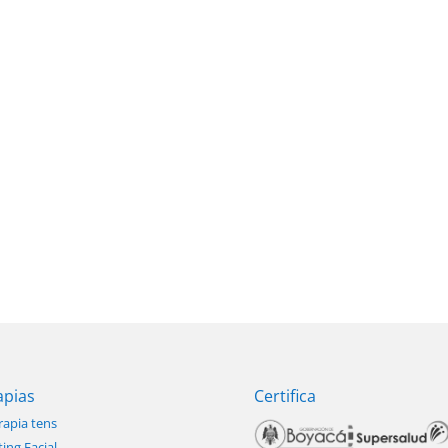
apias
Certifica
rapia tens
ting Facial