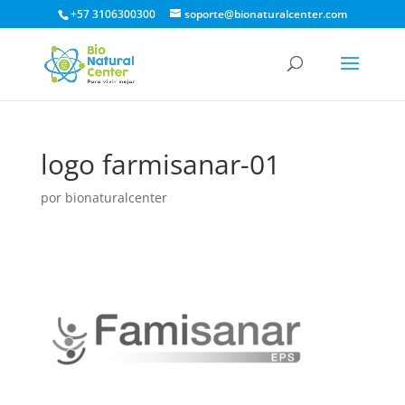
+57 3106300300
soporte@bionaturalcenter.com
logo farmisanar-01
por
bionaturalcenter