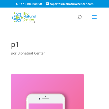
+57 3106300300
soporte@bionaturalcenter.com
p1
por
Bionatual Center