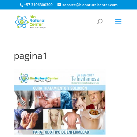
+57 3106300300
soporte@bionaturalcenter.com
pagina1