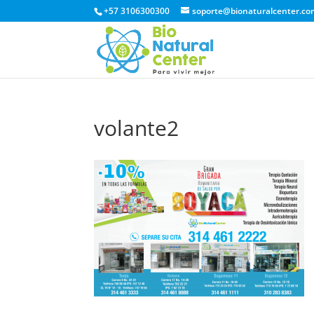
+57 3106300300
soporte@bionaturalcenter.co
volante2