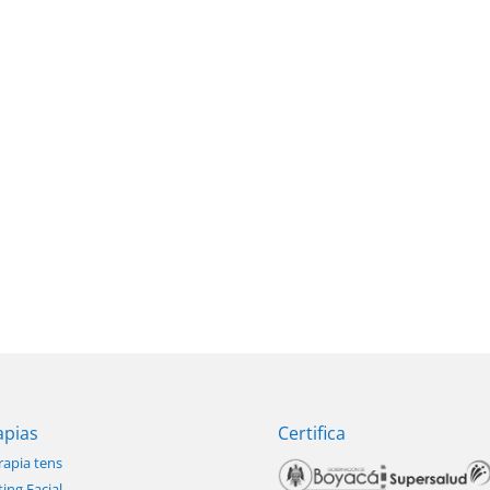
apias
Certifica
rapia tens
ting Facial