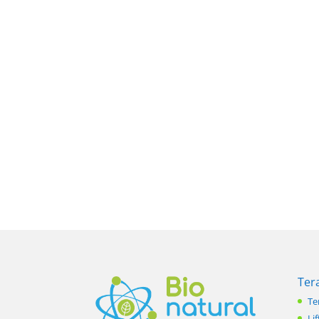
Ter
Te
Lif