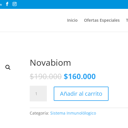
m
Inicio
Ofertas Especiales
T
Novabiom
$
190.000
$
160.000
Novabiom
Añadir al carrito
cantidad
Categoría:
Sistema Inmunolólogico