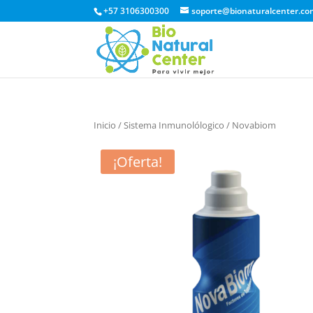
+57 3106300300
soporte@bionaturalcenter.co
Inicio
/
Sistema Inmunolólogico
/ Novabiom
¡Oferta!