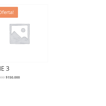
Oferta!
E 3
000
$
150.000