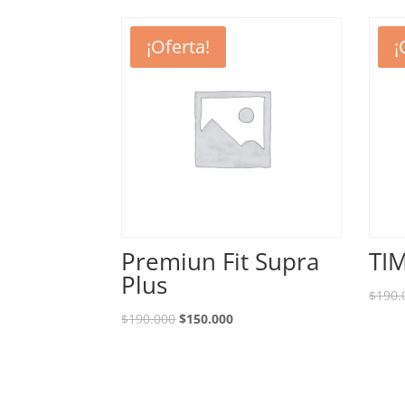
¡Oferta!
¡
Premiun Fit Supra
TIM
Plus
$
190.
$
190.000
$
150.000