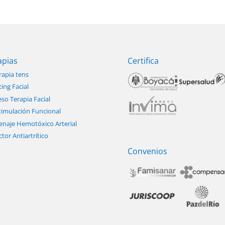
apias
Certifica
rapia tens
ting Facial
so Terapia Facial
timulación Funcional
enaje Hemotóxico Arterial
ctor Antiartrítico
Convenios