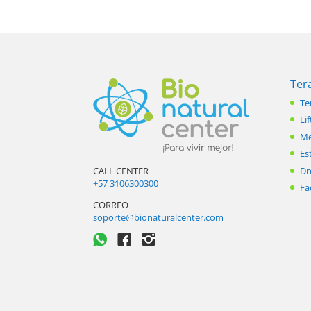
Ter
Te
Lif
Me
Es
Dr
CALL CENTER
+57 3106300300
Fa
CORREO
soporte@bionaturalcenter.com