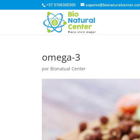
+57 3106300300
soporte@bionaturalcenter.co
omega-3
por
Bionatual Center