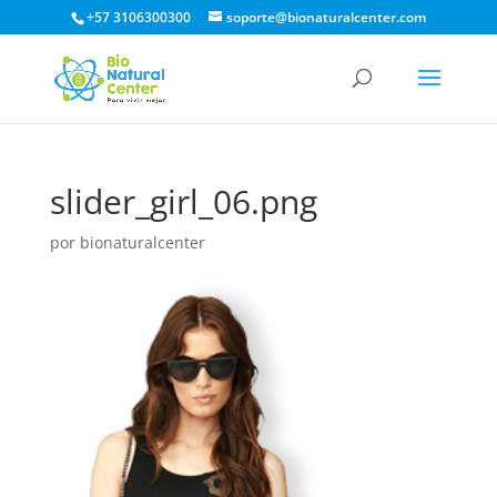
+57 3106300300
soporte@bionaturalcenter.com
slider_girl_06.png
por
bionaturalcenter