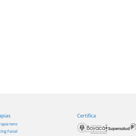
apias
Certifica
rapia tens
ting Facial