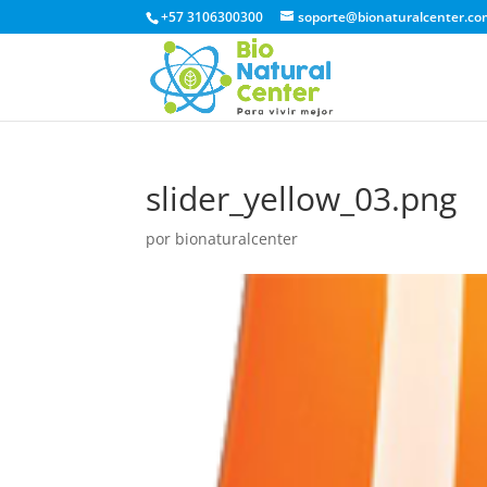
+57 3106300300
soporte@bionaturalcenter.co
slider_yellow_03.png
por
bionaturalcenter