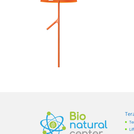
Ter
Te
Lif