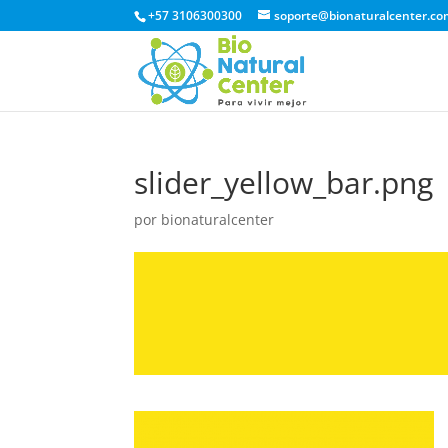
+57 3106300300
soporte@bionaturalcenter.co
slider_yellow_bar.png
por
bionaturalcenter