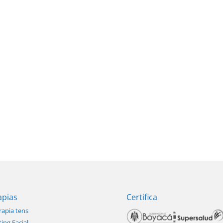
apias
Certifica
rapia tens
ting Facial