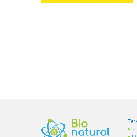
Ter
Te
Lif