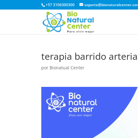
+57 3106300300
soporte@bionaturalcenter.co
terapia barrido arterial
por
Bionatual Center
Reproductor
de
vídeo