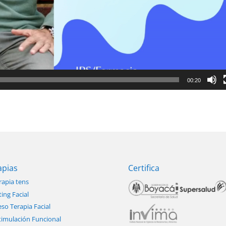
00:20
apias
Certifica
rapia tens
ting Facial
so Terapia Facial
timulación Funcional