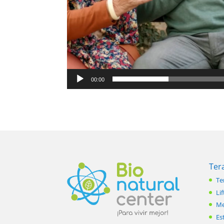
00:00
Ter
Te
Lif
Me
Es