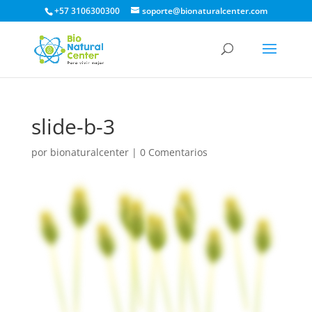
+57 3106300300
soporte@bionaturalcenter.com
slide-b-3
por
bionaturalcenter
|
0 Comentarios