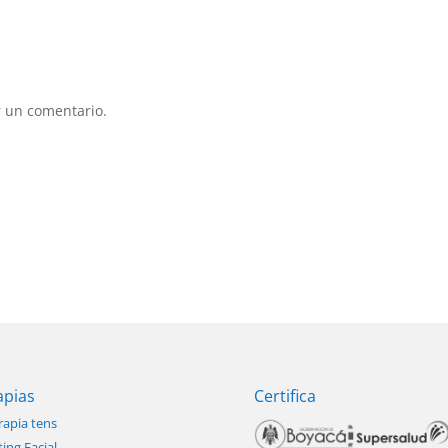
 un comentario.
apias
Certifica
rapia tens
ting Facial