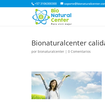
+57 3106300300
soporte@bionaturalcenter.co
Bionaturalcenter calid
por
bionaturalcenter
|
0 Comentarios