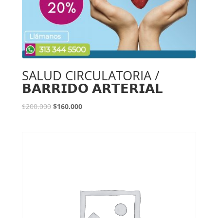
SALUD CIRCULATORIA /
𝗕𝗔𝗥𝗥𝗜𝗗𝗢 𝗔𝗥𝗧𝗘𝗥𝗜𝗔𝗟
$
200.000
$
160.000