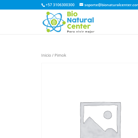
+57 3106300300
soporte@bionaturalcenter.co
Inicio
/ Pimok