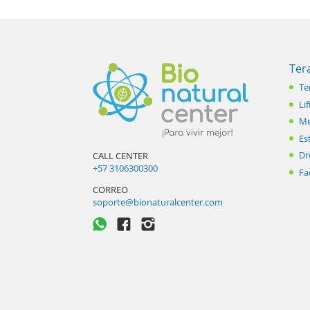
Ter
Te
Lif
Me
Es
Dr
CALL CENTER
+57 3106300300
Fa
CORREO
soporte@bionaturalcenter.com