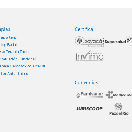
apias
Certifica
rapia tens
ting Facial
so Terapia Facial
timulación Funcional
enaje Hemotóxico Arterial
ctor Antiartrítico
Convenios