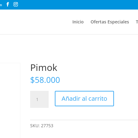
m
Inicio
Ofertas Especiales
T
Pimok
$
58.000
Pimok
Añadir al carrito
cantidad
SKU:
27753