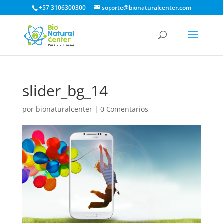
+57 3106300300
soporte@bionaturalcenter.com
slider_bg_14
por
bionaturalcenter
|
0 Comentarios