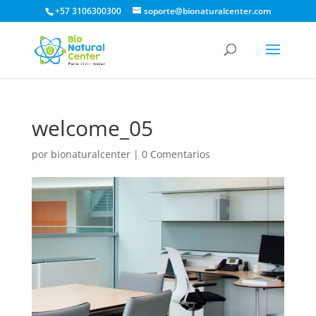
+57 3106300300
soporte@bionaturalcenter.com
welcome_05
por
bionaturalcenter
|
0 Comentarios